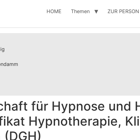
HOME
Themen
ZUR PERSON
ig
tendamm
chaft für Hypnose und 
fikat Hypnotherapie, Kl
n (DGH)