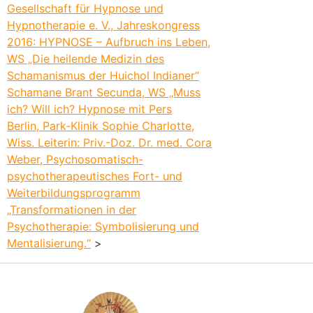
Gesellschaft für Hypnose und
Hypnotherapie e. V., Jahreskongress
2016: HYPNOSE – Aufbruch ins Leben,
WS „Die heilende Medizin des
Schamanismus der Huichol Indianer“
Schamane Brant Secunda, WS „Muss
ich? Will ich? Hypnose mit Pers
Berlin, Park-Klinik Sophie Charlotte,
Wiss. Leiterin: Priv.-Doz. Dr. med. Cora
Weber, Psychosomatisch-
psychotherapeutisches Fort- und
Weiterbildungsprogramm
„Transformationen in der
Psychotherapie: Symbolisierung und
Mentalisierung.“
>